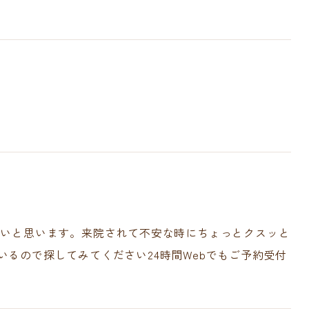
シーポリシー
歯周病治療
相談
無料WEB予約
881
多いと思います。来院されて不安な時にちょっとクスッと
るので探してみてください24時間Webでもご予約受付