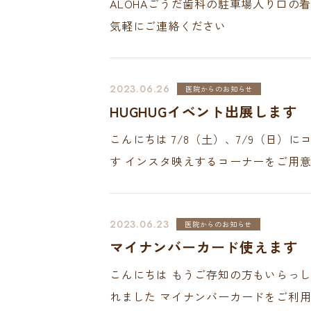
ALOHAごうだ歯科の駐車場入り口の
気軽にご連絡ください
2023.06.26
医院からのお知らせ
HUGHUGイベント出展します
こんにちは 7/8（土）、7/9（日）
す インスタ映えするコーナーをご用
Clinic Contents
2023.06.23
医院からのお知らせ
マイナンバーカード使えます
ホーム
アクセス
こんにちは もうご存知の方もいらっし
コンセプト
LINE相談
れました マイナンバーカードをご利用
ドクター紹介
ALOH