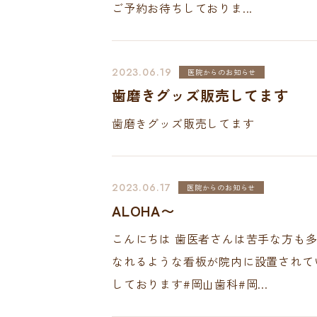
ご予約お待ちしておりま...
料金表
プライバ
採用情報
2023.06.19
医院からのお知らせ
歯磨きグッズ販売してます
お電話でのご予約・ご
086-363-1
歯磨きグッズ販売してます
2023.06.17
医院からのお知らせ
ALOHA〜
こんにちは 歯医者さんは苦手な方も
なれるような看板が院内に設置されてい
しております#岡山歯科#岡...