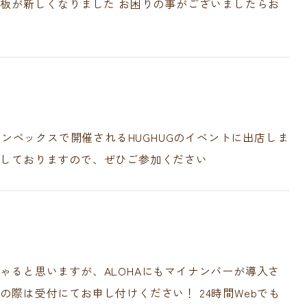
看板が新しくなりました お困りの事がございましたらお
にコンベックスで開催されるHUGHUGのイベントに出店しま
意しておりますので、ぜひご参加ください
Treatment Content
・医院案内
一般歯科
ゃると思いますが、ALOHAにもマイナンバーが導入さ
小児歯科・小児矯正
の際は受付にてお申し付けください！ 24時間Webでも
Aごうだ歯科ブログ
矯正歯科