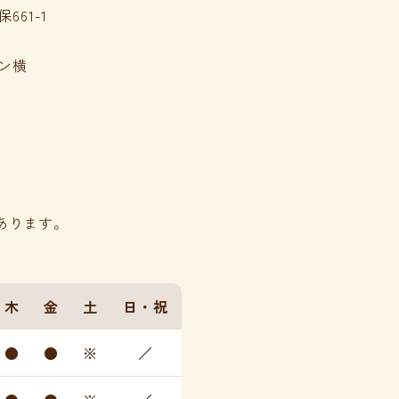
661-1
ン横
あります。
木
金
土
日・祝
●
●
※
／