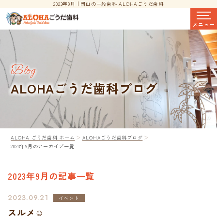
2023年9月│岡山の一般歯科 ALOHAごうだ歯科
メニュー
Blog
ALOHAごうだ歯科ブログ
Clinic Contents
ホーム
コンセプト
ALOHA ごうだ歯科 ホーム
ALOHAごうだ歯科ブログ
ドクター紹介
2023年9月のアーカイブ一覧
料金表
採用情報
2023年9月の記事一覧
アクセス・医院案内
2023.09.21
イベント
LINE相談
スルメ☺︎
ALOHAごうだ歯科ブログ