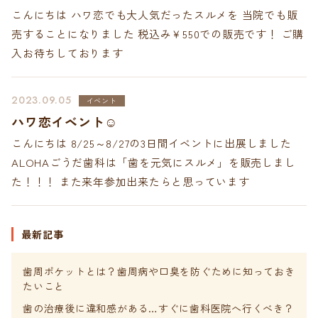
こんにちは ハワ恋でも大人気だったスルメを 当院でも販
プライバシーポリシー
売することになりました 税込み￥550での販売です！ ご購
Treatment Contents
入お待ちしております
一般歯科
2023.09.05
イベント
小児歯科・小児矯正
ハワ恋イベント☺
矯正歯科
こんにちは 8/25～8/27の3日間イベントに出展しました
歯周病治療
ALOHAごうだ歯科は「歯を元気にスルメ」を販売しまし
審美歯科・ホワイトニング
た！！！ また来年参加出来たらと思っています
インプラント
入れ歯治療
訪問歯科診療
最新記事
お電話でのご予約・ご相談
歯周ポケットとは？歯周病や口臭を防ぐために知っておき
086-363-1881
たいこと
歯の治療後に違和感がある…すぐに歯科医院へ行くべき？