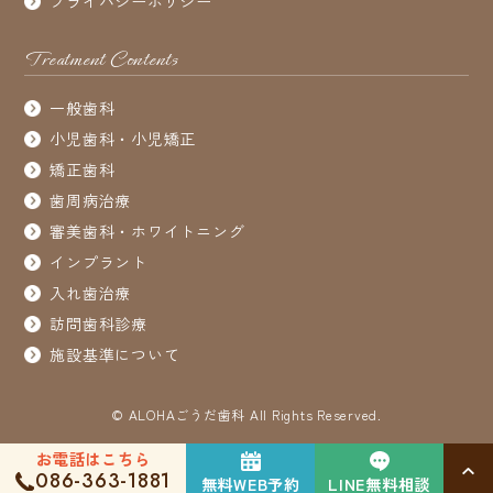
プライバシーポリシー
Treatment Contents
一般歯科
小児歯科・小児矯正
矯正歯科
歯周病治療
審美歯科・ホワイトニング
インプラント
入れ歯治療
訪問歯科診療
施設基準について
© ALOHAごうだ歯科 All Rights Reserved.
お電話はこちら
086-363-1881
無料WEB予約
LINE無料相談