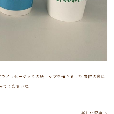
Treatment Content
限定でメッセージ入りの紙コップを作りました 来院の際に
・医院案内
一般歯科
みてくださいね
小児歯科・小児矯正
Aごうだ歯科ブログ
矯正歯科
シーポリシー
歯周病治療
新しい記事
＞