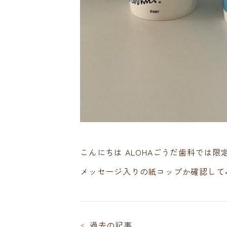
Clinic Contents
こんにちは ALOHAごうだ歯科では
ホーム
アクセス
メッセージ入りの紙コップか確認して
コンセプト
LINE相談
ドクター紹介
ALOH
料金表
プライバ
過去の記事
＜