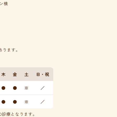
ン横
あります。
木
金
土
日・祝
●
●
※
／
●
●
※
／
6:00の診療となります。