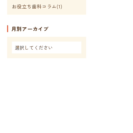
お役立ち歯科コラム(1)
月別アーカイブ
s
審美歯科・ホワイトニング
インプラント
入れ歯治療
訪問歯科診療